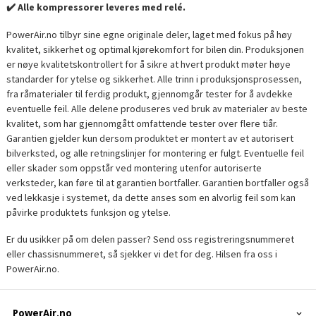
✔️ Alle kompressorer leveres med relé.
PowerAir.no tilbyr sine egne originale deler, laget med fokus på høy
kvalitet, sikkerhet og optimal kjørekomfort for bilen din. Produksjonen
er nøye kvalitetskontrollert for å sikre at hvert produkt møter høye
standarder for ytelse og sikkerhet. Alle trinn i produksjonsprosessen,
fra råmaterialer til ferdig produkt, gjennomgår tester for å avdekke
eventuelle feil. Alle delene produseres ved bruk av materialer av beste
kvalitet, som har gjennomgått omfattende tester over flere tiår.
Garantien gjelder kun dersom produktet er montert av et autorisert
bilverksted, og alle retningslinjer for montering er fulgt. Eventuelle feil
eller skader som oppstår ved montering utenfor autoriserte
verksteder, kan føre til at garantien bortfaller. Garantien bortfaller også
ved lekkasje i systemet, da dette anses som en alvorlig feil som kan
påvirke produktets funksjon og ytelse.
Er du usikker på om delen passer? Send oss registreringsnummeret
eller chassisnummeret, så sjekker vi det for deg. Hilsen fra oss i
PowerAir.no.
PowerAir.no