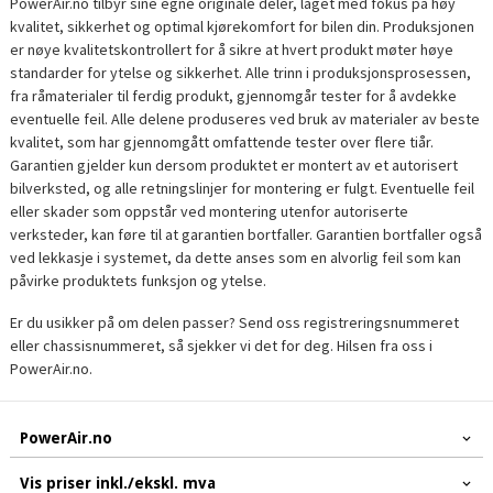
PowerAir.no tilbyr sine egne originale deler, laget med fokus på høy
kvalitet, sikkerhet og optimal kjørekomfort for bilen din. Produksjonen
er nøye kvalitetskontrollert for å sikre at hvert produkt møter høye
standarder for ytelse og sikkerhet. Alle trinn i produksjonsprosessen,
fra råmaterialer til ferdig produkt, gjennomgår tester for å avdekke
eventuelle feil. Alle delene produseres ved bruk av materialer av beste
kvalitet, som har gjennomgått omfattende tester over flere tiår.
Garantien gjelder kun dersom produktet er montert av et autorisert
bilverksted, og alle retningslinjer for montering er fulgt. Eventuelle feil
eller skader som oppstår ved montering utenfor autoriserte
verksteder, kan føre til at garantien bortfaller. Garantien bortfaller også
ved lekkasje i systemet, da dette anses som en alvorlig feil som kan
påvirke produktets funksjon og ytelse.
Er du usikker på om delen passer? Send oss registreringsnummeret
eller chassisnummeret, så sjekker vi det for deg. Hilsen fra oss i
PowerAir.no.
PowerAir.no
Vis priser inkl./ekskl. mva