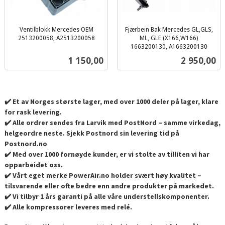
Ventilblokk Mercedes OEM
Fjærbein Bak Mercedes GL,GLS,
2513200058, A2513200058
ML, GLE (X166,W166)
inkl.
1663200130, A1663200130
inkl.
mva.
Pris
Pris
1 150,00
2 950,00
mva.
✔️ Et av Norges største lager, med over 1000 deler på lager, klare
for rask levering.
✔️ Alle ordrer sendes fra Larvik med PostNord – samme virkedag,
helgeordre neste. Sjekk Postnord sin levering tid på
Postnord.no
✔️ Med over 1000 fornøyde kunder, er vi stolte av tilliten vi har
opparbeidet oss.
✔️ Vårt eget merke PowerAir.no holder svært høy kvalitet –
tilsvarende eller ofte bedre enn andre produkter på markedet.
✔️ Vi tilbyr 1 års garanti på alle våre understellskomponenter.
✔️ Alle kompressorer leveres med relé.