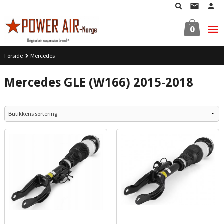
Gå
til
innholdet
0
Forside
Mercedes
Mercedes GLE (W166) 2015-2018