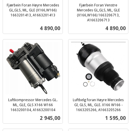
Fjærbein Foran Høyre Mercedes
Fjærbein Foran Venstre
GL,GLS, ML, GLE (X166,W166)
Mercedes GL,GLS, ML, GLE
1663201413, A1663201413
(X166,W166) 1663206713,
inkl.
A1663206713
inkl.
mva.
Pris
Pris
4 890,00
4 890,00
mva.
Luftkompressor Mercedes GL.
Luftbelg foran Høyre Mercedes
ML, GLE, GLS X166 W166
Gl, GLS, ML, GLE. X166 W166 -
1663200104, A1663200104
1663205266, A1663205266
inkl.
inkl.
Pris
Pris
2 945,00
1 595,00
mva.
mva.