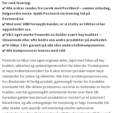
for rask levering.
✔️ Alle ordrer sendes fra Larvik med PostNord – samme virkedag,
helgeordre neste. Sjekk Postnord sin levering tid på
Postnord.no
✔️ Med over 1000 fornøyde kunder, er vi stolte av tilliten vi har
opparbeidet oss.
✔️ Vårt eget merke PowerAir.no holder svært høy kvalitet –
tilsvarende eller ofte bedre enn andre produkter på markedet.
✔️ Vi tilbyr 1 års garanti på alle våre understellskomponenter.
✔️ Alle kompressorer leveres med relé.
PowerAir.no tilbyr sine egne originale deler, laget med fokus på høy
kvalitet, sikkerhet og optimal kjørekomfort for bilen din. Produksjonen
er nøye kvalitetskontrollert for å sikre at hvert produkt møter høye
standarder for ytelse og sikkerhet. Alle trinn i produksjonsprosessen,
fra råmaterialer til ferdig produkt, gjennomgår tester for å avdekke
eventuelle feil. Alle delene produseres ved bruk av materialer av beste
kvalitet, som har gjennomgått omfattende tester over flere tiår.
Garantien gjelder kun dersom produktet er montert av et autorisert
bilverksted, og alle retningslinjer for montering er fulgt. Eventuelle feil
eller skader som oppstår ved montering utenfor autoriserte