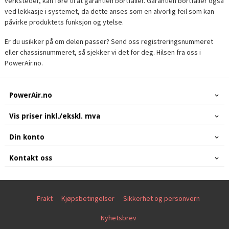
verksteder, kan føre til at garantien bortfaller. Garantien bortfaller også
ved lekkasje i systemet, da dette anses som en alvorlig feil som kan
påvirke produktets funksjon og ytelse.
Er du usikker på om delen passer? Send oss registreringsnummeret
eller chassisnummeret, så sjekker vi det for deg. Hilsen fra oss i
PowerAir.no.
PowerAir.no
Vis priser inkl./ekskl. mva
Din konto
Kontakt oss
Frakt
Kjøpsbetingelser
Sikkerhet og personvern
Nyhetsbrev