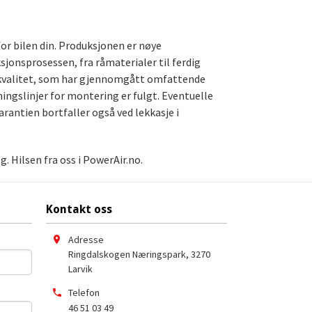
for bilen din. Produksjonen er nøye
ksjonsprosessen, fra råmaterialer til ferdig
te kvalitet, som har gjennomgått omfattende
ningslinjer for montering er fulgt. Eventuelle
arantien bortfaller også ved lekkasje i
. Hilsen fra oss i PowerAir.no.
Kontakt oss
Adresse
Ringdalskogen Næringspark
,
3270
Larvik
Telefon
46 51 03 49