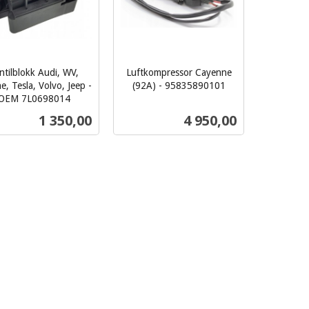
ntilblokk Audi, WV,
Luftkompressor Cayenne
e, Tesla, Volvo, Jeep -
(92A) - 95835890101
inkl.
OEM 7L0698014
mva.
Pris
Pris
1 350,00
4 950,00
Kjøp
Les mer