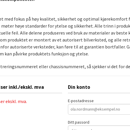
aget med fokus på høy kvalitet, sikkerhet og optimal kjørekomfort 
t møter høye standarder for ytelse og sikkerhet. Alle trinn i produ
uelle feil. Alle delene produseres ved bruk av materialer av bes
rsom produktet er montert av et autorisert bilverksted, og alle ret
for autoriserte verksteder, kan føre til at garantien bortfaller. G
om kan påvirke produktets funksjon og ytelse.
streringsnummeret eller chassisnummeret, så sjekker vi det for deg
iser inkl./ekskl. mva
Din konto
E-postadresse
ser ekskl. mva.
Ditt passord