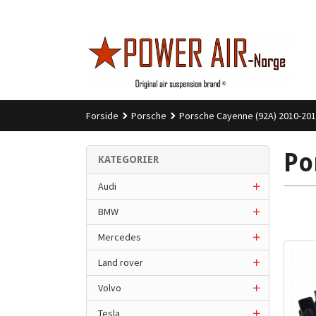
Gå
til
innholdet
Forside
Porsche
Porsche Cayenne (92A) 2010-20
Po
KATEGORIER
Audi
BMW
Mercedes
Land rover
Volvo
Tesla