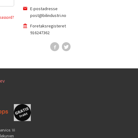
E-postadresse
post@bilindustri.no
passord?
Foretaksregisteret
916247362
ev
ervice. Vi
dlekurven