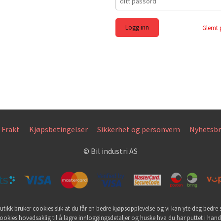
Glemt 
Frakt
Kjøpsbetingelser
Sikkerhet og personvern
Nyhetsbr
© Bil industri AS
utikk bruker cookies slik at du får en bedre kjøpsopplevelse og vi kan yte deg bedre s
ookies hovedsaklig til å lagre innloggingsdetaljer og huske hva du har puttet i han