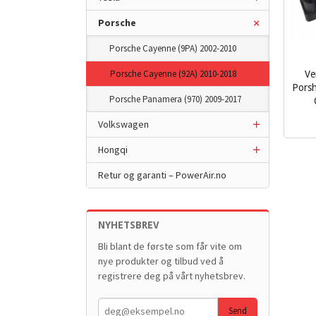
Porsche
Porsche Cayenne (9PA) 2002-2010
Porsche Cayenne (92A) 2010-2018
Ve
Porsh
Porsche Panamera (970) 2009-2017
inkl.
Volkswagen
mva.
Hongqi
Retur og garanti – PowerAir.no
NYHETSBREV
Bli blant de første som får vite om
nye produkter og tilbud ved å
registrere deg på vårt nyhetsbrev.