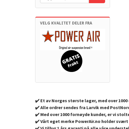
VELG KVALITET DELER FRA
✔️ Et av Norges største lager, med over 1000 d
✔️ Alle ordrer sendes fra Larvik med PostNor
✔️ Med over 1000 fornøyde kunder, er vi stolte
✔️ Vårt eget merke PowerAir.no holder svært 
✔️ Vi tilbyr 1 års garanti på alle våre under