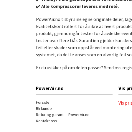
✔️ Alle kompressorer leveres med relé.
PowerAir.no tilbyr sine egne originale deler, l
kvalitetskontrollert for å sikre at hvert produk
produkt, gjennomgår tester for å avdekke event
tester over flere tiår. Garantien gjelder kun de
feil eller skader som oppstår ved montering uten
systemet, da dette anses som en alvorlig feil s
Er du usikker på om delen passer? Send oss regi
PowerAir.no
Vis pr
Forside
Vis pri
Bli kunde
Retur og garanti – PowerAir.no
Kontakt oss