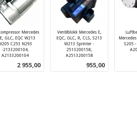
kompressor Mercedes
Ventilblokk Mercedes E,
Luftb
 E, GLC, EQC W213
EQC, GLC, R, CLS, S213
Mercedes
W205 C253 N293
W213 Sprinter -
S205 -
-2133200104,
2513200158,
A2
inkl.
A2133200104
A2513200158
inkl.
mva.
Pris
Pris
2 955,00
955,00
mva.
Kjøp
Kjøp