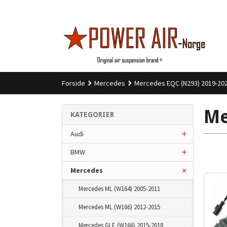
Gå
til
innholdet
Forside
Mercedes
Mercedes EQC (N293) 2019-20
Me
KATEGORIER
Audi
BMW
Mercedes
Mercedes ML (W164) 2005-2011
Mercedes ML (W166) 2012-2015
Mercedes GLE (W166) 2015-2018