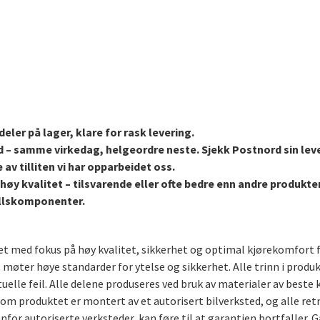
eler på lager, klare for rask levering.
d – samme virkedag, helgeordre neste. Sjekk Postnord sin lev
 av tilliten vi har opparbeidet oss.
høy kvalitet – tilsvarende eller ofte bedre enn andre produkt
stellskomponenter.
aget med fokus på høy kvalitet, sikkerhet og optimal kjørekomfort 
t møter høye standarder for ytelse og sikkerhet. Alle trinn i produ
uelle feil. Alle delene produseres ved bruk av materialer av bes
rsom produktet er montert av et autorisert bilverksted, og alle ret
for autoriserte verksteder, kan føre til at garantien bortfaller. G