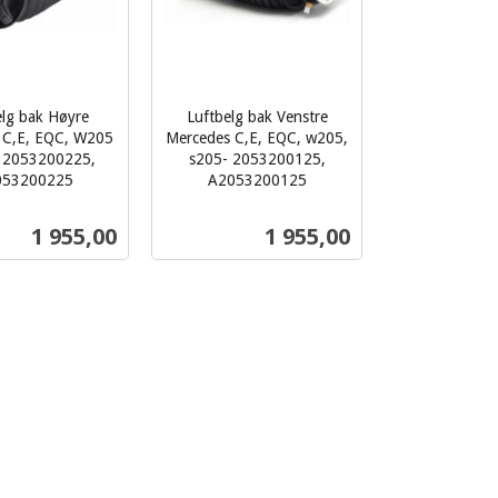
elg bak Høyre
Luftbelg bak Venstre
 C,E, EQC, W205
Mercedes C,E, EQC, w205,
 2053200225,
s205- 2053200125,
053200225
A2053200125
inkl.
mva.
Pris
Pris
1 955,00
1 955,00
Kjøp
Kjøp