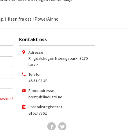
. Hilsen fra oss i PowerAir.no.
Kontakt oss
Adresse
Ringdalskogen Næringspark
,
3270
Larvik
Telefon
46 51 03 49
E-postadresse
post@bilindustri.no
passord?
Foretaksregisteret
916247362