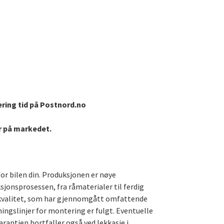
ering tid på Postnord.no
er på markedet.
for bilen din. Produksjonen er nøye
ksjonsprosessen, fra råmaterialer til ferdig
te kvalitet, som har gjennomgått omfattende
ningslinjer for montering er fulgt. Eventuelle
arantien bortfaller også ved lekkasje i