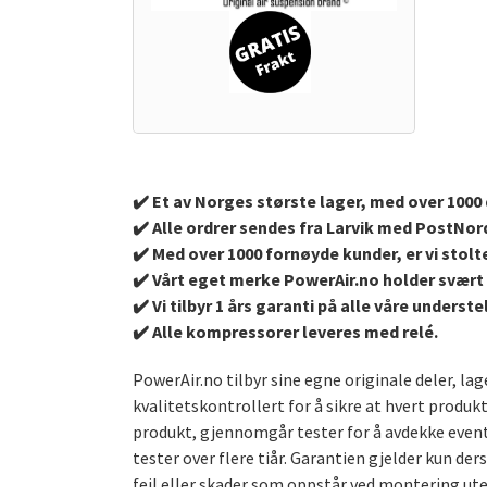
✔️ Et av Norges største lager, med over 1000 d
✔️ Alle ordrer sendes fra Larvik med PostNor
✔️ Med over 1000 fornøyde kunder, er vi stolte
✔️ Vårt eget merke PowerAir.no holder svært 
✔️ Vi tilbyr 1 års garanti på alle våre under
✔️ Alle kompressorer leveres med relé.
PowerAir.no tilbyr sine egne originale deler, l
kvalitetskontrollert for å sikre at hvert produk
produkt, gjennomgår tester for å avdekke event
tester over flere tiår. Garantien gjelder kun de
feil eller skader som oppstår ved montering uten