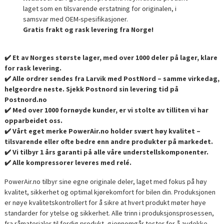
laget som en tilsvarende erstatning for originalen, i
samsvar med OEM-spesifikasjoner.
Gratis frakt og rask levering fra Norge!
✔️ Et av Norges største lager, med over 1000 deler på lager, klare
for rask levering.
✔️ Alle ordrer sendes fra Larvik med PostNord – samme virkedag,
helgeordre neste. Sjekk Postnord sin levering tid på
Postnord.no
✔️ Med over 1000 fornøyde kunder, er vi stolte av tilliten vi har
opparbeidet oss.
✔️ Vårt eget merke PowerAir.no holder svært høy kvalitet –
tilsvarende eller ofte bedre enn andre produkter på markedet.
✔️ Vi tilbyr 1 års garanti på alle våre understellskomponenter.
✔️ Alle kompressorer leveres med relé.
PowerAir.no tilbyr sine egne originale deler, laget med fokus på høy
kvalitet, sikkerhet og optimal kjørekomfort for bilen din. Produksjonen
er nøye kvalitetskontrollert for å sikre at hvert produkt møter høye
standarder for ytelse og sikkerhet. Alle trinn i produksjonsprosessen,
fra råmaterialer til ferdig produkt, gjennomgår tester for å avdekke