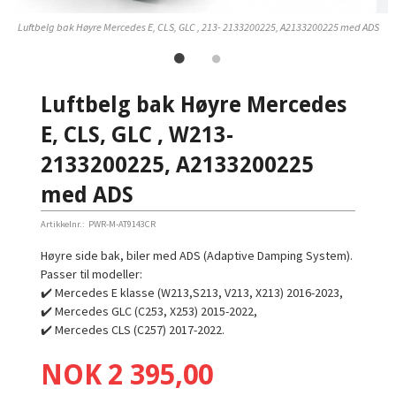
Luftbelg bak Høyre Mercedes E, CLS, GLC , 213- 2133200225, A2133200225 med ADS
Luftbelg bak Høyre Mercedes
E, CLS, GLC , W213-
2133200225, A2133200225
med ADS
Artikkelnr.:
PWR-M-AT9143CR
Høyre side bak, biler med ADS (Adaptive Damping System).
Passer til modeller:
✔️ Mercedes E klasse (W213,S213, V213, X213) 2016-2023,
✔️ Mercedes GLC (C253, X253) 2015-2022,
✔️ Mercedes CLS (C257) 2017-2022.
Pris
NOK
2 395,00