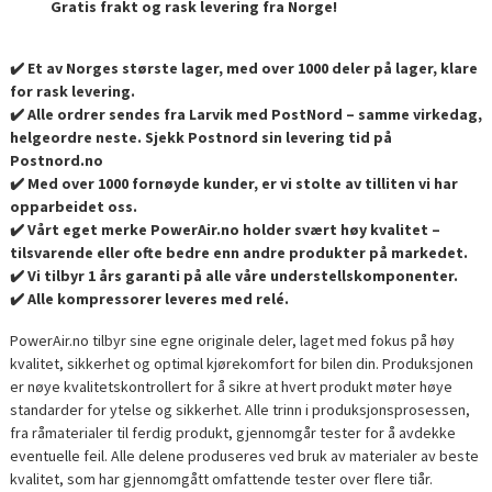
Gratis frakt og rask levering fra Norge!
✔️ Et av Norges største lager, med over 1000 deler på lager, klare
for rask levering.
✔️ Alle ordrer sendes fra Larvik med PostNord – samme virkedag,
helgeordre neste. Sjekk Postnord sin levering tid på
Postnord.no
✔️ Med over 1000 fornøyde kunder, er vi stolte av tilliten vi har
opparbeidet oss.
✔️ Vårt eget merke PowerAir.no holder svært høy kvalitet –
tilsvarende eller ofte bedre enn andre produkter på markedet.
✔️ Vi tilbyr 1 års garanti på alle våre understellskomponenter.
✔️ Alle kompressorer leveres med relé.
PowerAir.no tilbyr sine egne originale deler, laget med fokus på høy
kvalitet, sikkerhet og optimal kjørekomfort for bilen din. Produksjonen
er nøye kvalitetskontrollert for å sikre at hvert produkt møter høye
standarder for ytelse og sikkerhet. Alle trinn i produksjonsprosessen,
fra råmaterialer til ferdig produkt, gjennomgår tester for å avdekke
eventuelle feil. Alle delene produseres ved bruk av materialer av beste
kvalitet, som har gjennomgått omfattende tester over flere tiår.