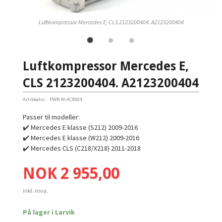
Luftkompressor Mercedes E, CLS 2123200404. A2123200404
Luftkompressor Mercedes E,
CLS 2123200404. A2123200404
Artikkelnr.:
PWR-M-AC8004
Passer til modeller:
✔️ Mercedes E klasse (S212) 2009-2016
✔️ Mercedes E klasse (W212) 2009-2016
✔️ Mercedes CLS (C218/X218) 2011-2018
Pris
NOK
2 955,00
inkl. mva.
På lager i Larvik