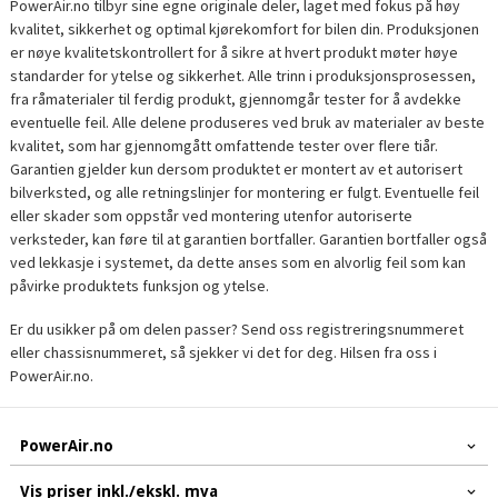
PowerAir.no tilbyr sine egne originale deler, laget med fokus på høy
kvalitet, sikkerhet og optimal kjørekomfort for bilen din. Produksjonen
er nøye kvalitetskontrollert for å sikre at hvert produkt møter høye
standarder for ytelse og sikkerhet. Alle trinn i produksjonsprosessen,
fra råmaterialer til ferdig produkt, gjennomgår tester for å avdekke
eventuelle feil. Alle delene produseres ved bruk av materialer av beste
kvalitet, som har gjennomgått omfattende tester over flere tiår.
Garantien gjelder kun dersom produktet er montert av et autorisert
bilverksted, og alle retningslinjer for montering er fulgt. Eventuelle feil
eller skader som oppstår ved montering utenfor autoriserte
verksteder, kan føre til at garantien bortfaller. Garantien bortfaller også
ved lekkasje i systemet, da dette anses som en alvorlig feil som kan
påvirke produktets funksjon og ytelse.
Er du usikker på om delen passer? Send oss registreringsnummeret
eller chassisnummeret, så sjekker vi det for deg. Hilsen fra oss i
PowerAir.no.
PowerAir.no
Vis priser inkl./ekskl. mva