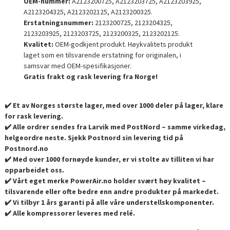
OEM-nummer:
A2123200725, A2123203725, A2123203925,
A2123204325, A2123202125, A2123200325.
Erstatningsnummer:
2123200725, 2123204325,
2123203925, 2123203725, 2123200325, 2123202125.
Kvalitet:
OEM-godkjent produkt. Høykvalitets produkt
laget som en tilsvarende erstatning for originalen, i
samsvar med OEM-spesifikasjoner.
Gratis frakt og rask levering fra Norge!
✔️ Et av Norges største lager, med over 1000 deler på lager, klare
for rask levering.
✔️ Alle ordrer sendes fra Larvik med PostNord – samme virkedag,
helgeordre neste. Sjekk Postnord sin levering tid på
Postnord.no
✔️ Med over 1000 fornøyde kunder, er vi stolte av tilliten vi har
opparbeidet oss.
✔️ Vårt eget merke PowerAir.no holder svært høy kvalitet –
tilsvarende eller ofte bedre enn andre produkter på markedet.
✔️ Vi tilbyr 1 års garanti på alle våre understellskomponenter.
✔️ Alle kompressorer leveres med relé.