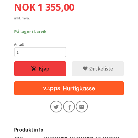
Pris
NOK
1 355,00
inkl. mva.
På lager i Larvik
Antall
Kjøp
Ønskeliste
Produktinfo