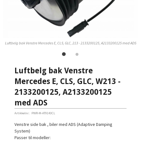
S
Luftbelg bak Venstre Mercedes E, CLS, GLC, 213 - 2133200125, A2133200125 med ADS
Luftbelg bak Venstre
Mercedes E, CLS, GLC, W213 -
2133200125, A2133200125
med ADS
Artikkelnr.:
PWR-M-AT9143CL
Venstre side bak , biler med ADS (Adaptive Damping
System)
Passer til modeller: