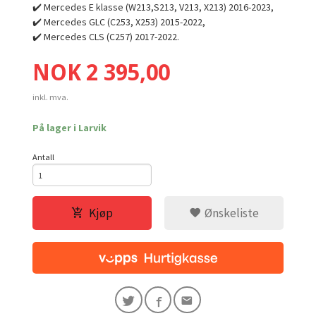
✔️ Mercedes E klasse (W213,S213, V213, X213) 2016-2023,
✔️ Mercedes GLC (C253, X253) 2015-2022,
✔️ Mercedes CLS (C257) 2017-2022.
Pris
NOK
2 395,00
inkl. mva.
På lager i Larvik
Antall
Kjøp
Ønskeliste