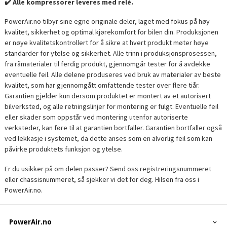
✔️ Alle kompressorer leveres med relé.
PowerAir.no tilbyr sine egne originale deler, laget med fokus på høy
kvalitet, sikkerhet og optimal kjørekomfort for bilen din. Produksjonen
er nøye kvalitetskontrollert for å sikre at hvert produkt møter høye
standarder for ytelse og sikkerhet. Alle trinn i produksjonsprosessen,
fra råmaterialer til ferdig produkt, gjennomgår tester for å avdekke
eventuelle feil. Alle delene produseres ved bruk av materialer av beste
kvalitet, som har gjennomgått omfattende tester over flere tiår.
Garantien gjelder kun dersom produktet er montert av et autorisert
bilverksted, og alle retningslinjer for montering er fulgt. Eventuelle feil
eller skader som oppstår ved montering utenfor autoriserte
verksteder, kan føre til at garantien bortfaller. Garantien bortfaller også
ved lekkasje i systemet, da dette anses som en alvorlig feil som kan
påvirke produktets funksjon og ytelse.
Er du usikker på om delen passer? Send oss registreringsnummeret
eller chassisnummeret, så sjekker vi det for deg. Hilsen fra oss i
PowerAir.no.
PowerAir.no