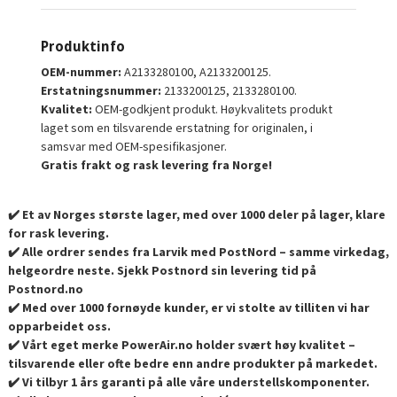
Produktinfo
OEM-nummer:
A2133280100, A2133200125.
Erstatningsnummer:
2133200125, 2133280100.
Kvalitet:
OEM-godkjent produkt. Høykvalitets produkt
laget som en tilsvarende erstatning for originalen, i
samsvar med OEM-spesifikasjoner.
Gratis frakt og rask levering fra Norge!
✔️ Et av Norges største lager, med over 1000 deler på lager, klare
for rask levering.
✔️ Alle ordrer sendes fra Larvik med PostNord – samme virkedag,
helgeordre neste. Sjekk Postnord sin levering tid på
Postnord.no
✔️ Med over 1000 fornøyde kunder, er vi stolte av tilliten vi har
opparbeidet oss.
✔️ Vårt eget merke PowerAir.no holder svært høy kvalitet –
tilsvarende eller ofte bedre enn andre produkter på markedet.
✔️ Vi tilbyr 1 års garanti på alle våre understellskomponenter.