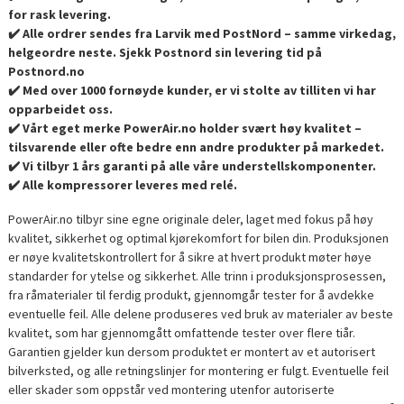
for rask levering.
✔️ Alle ordrer sendes fra Larvik med PostNord – samme virkedag,
helgeordre neste. Sjekk Postnord sin levering tid på
Postnord.no
✔️ Med over 1000 fornøyde kunder, er vi stolte av tilliten vi har
opparbeidet oss.
✔️ Vårt eget merke PowerAir.no holder svært høy kvalitet –
tilsvarende eller ofte bedre enn andre produkter på markedet.
✔️ Vi tilbyr 1 års garanti på alle våre understellskomponenter.
✔️ Alle kompressorer leveres med relé.
PowerAir.no tilbyr sine egne originale deler, laget med fokus på høy
kvalitet, sikkerhet og optimal kjørekomfort for bilen din. Produksjonen
er nøye kvalitetskontrollert for å sikre at hvert produkt møter høye
standarder for ytelse og sikkerhet. Alle trinn i produksjonsprosessen,
fra råmaterialer til ferdig produkt, gjennomgår tester for å avdekke
eventuelle feil. Alle delene produseres ved bruk av materialer av beste
kvalitet, som har gjennomgått omfattende tester over flere tiår.
Garantien gjelder kun dersom produktet er montert av et autorisert
bilverksted, og alle retningslinjer for montering er fulgt. Eventuelle feil
eller skader som oppstår ved montering utenfor autoriserte