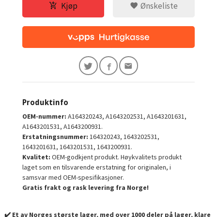
Kjøp
Ønskeliste
Produktinfo
OEM-nummer:
A164320243, A1643202531, A1643201631,
A1643201531, A1643200931.
Erstatningsnummer:
164320243, 1643202531,
1643201631, 1643201531, 1643200931.
Kvalitet:
OEM-godkjent produkt. Høykvalitets produkt
laget som en tilsvarende erstatning for originalen, i
samsvar med OEM-spesifikasjoner.
Gratis frakt og rask levering fra Norge!
✔️ Et av Norges største lager, med over 1000 deler på lager, klare