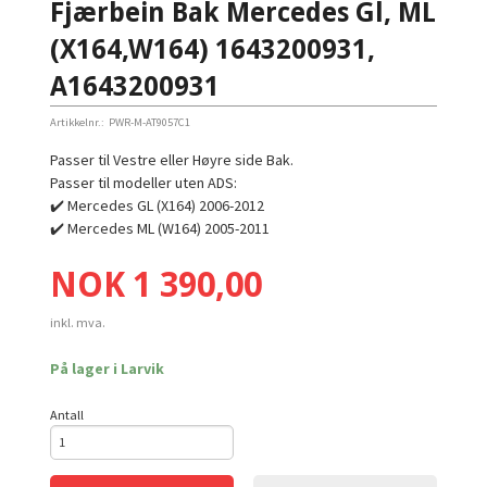
Fjærbein Bak Mercedes Gl, ML
(X164,W164) 1643200931,
A1643200931
Artikkelnr.:
PWR-M-AT9057C1
Passer til Vestre eller Høyre side Bak.
Passer til modeller uten ADS:
✔️ Mercedes GL (X164) 2006-2012
✔️ Mercedes ML (W164) 2005-2011
Pris
NOK
1 390,00
inkl. mva.
På lager i Larvik
Antall