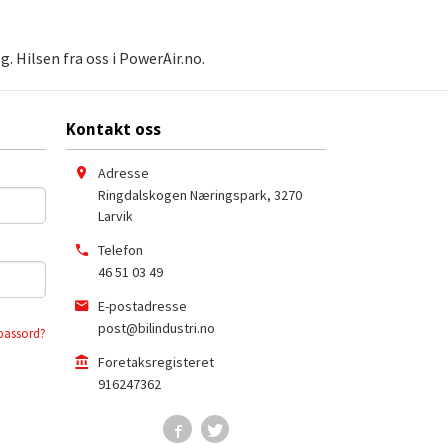
. Hilsen fra oss i PowerAir.no.
Kontakt oss
Adresse
Ringdalskogen Næringspark
,
3270
Larvik
Telefon
46 51 03 49
E-postadresse
post@bilindustri.no
passord?
Foretaksregisteret
916247362