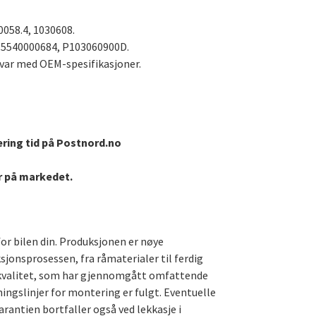
0058.4,
1030608.
15540000684, P103060900D.
svar med OEM-spesifikasjoner.
ering tid på Postnord.no
er på markedet.
for bilen din. Produksjonen er nøye
ksjonsprosessen, fra råmaterialer til ferdig
te kvalitet, som har gjennomgått omfattende
ningslinjer for montering er fulgt. Eventuelle
arantien bortfaller også ved lekkasje i