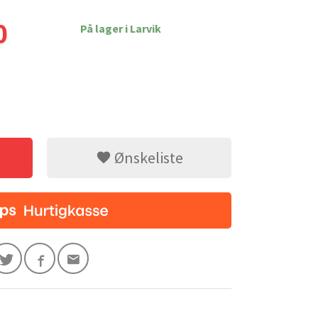
0
På lager i Larvik
Fjærbein Foran Tesla S 
Ønskeliste
0-C