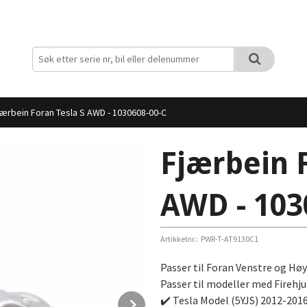
jærbein Foran Tesla S AWD - 1030608-00-C
Fjærbein 
AWD - 103
Artikkelnr.:
PWR-T-AT9130C1
Passer til Foran Venstre og Høy
Passer til modeller med Firehju
Next
✔️ Tesla Model (5YJS) 2012-2016