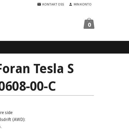
KONTAKT OSS
MIN KONTO
0
Foran Tesla S
0608-00-C
re side
lsdrift (AWD):
.