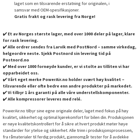
laget som en tilsvarende erstatning for originalen, i
samsvar med OEM-spesifikasjoner.
Gratis frakt og rask levering fra Norge!
✔️ Et av Norges største lager, med over 1000 deler på lager, klare
for rask levering.
✔️ Alle ordrer sendes fra Larvik med PostNord – samme virkedag,
helgeordre neste. Sjekk Postnord sin levering tid på
Postnord.no
✔️ Med over 1000 fornøyde kunder, er vi stolte av tilliten vi har
opparbeidet oss.
✔️ Vårt eget merke PowerAir.no holder svært høy kvalitet –
tilsvarende eller ofte bedre enn andre produkter på markedet.
✔️ Vi tilbyr 1 års garanti på alle våre understellskomponenter.
✔️ Alle kompressorer leveres med relé.
PowerAir.no tilbyr sine egne originale deler, laget med fokus på høy
kvalitet, sikkerhet og optimal kjørekomfort for bilen din. Produksjonen
er nøye kvalitetskontrollert for å sikre at hvert produkt møter høye
standarder for ytelse og sikkerhet. Alle trinn i produksjonsprosessen,
fra råmaterialer til ferdig produkt, gjennomgår tester for å avdekke