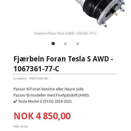
Fjærbein Foran Tesla S AWD - 1067361-77-C
Fjærbein Foran Tesla S AWD -
1067361-77-C
Artikkelnr.:
PWR-T-AT9176C
Passer til Foran Venstre eller Høyre side
Passer til modeller med Firehjulsdrift (AWD):
✔️ Tesla Model S (5YJS) 2016-2021.
Pris
NOK
4 850,00
inkl. mva.