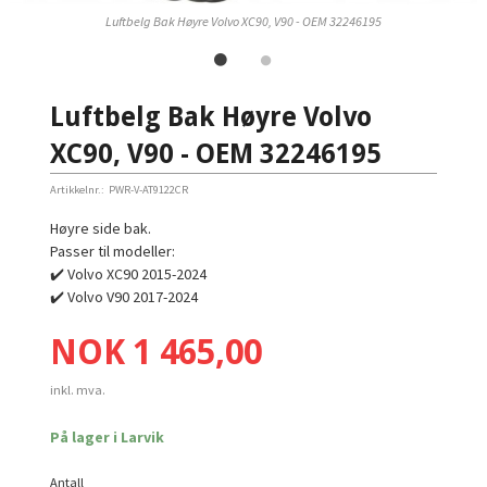
Luftbelg Bak Høyre Volvo XC90, V90 - OEM 32246195
Luftbelg Bak Høyre Volvo
XC90, V90 - OEM 32246195
Artikkelnr.:
PWR-V-AT9122CR
Høyre side bak.
Passer til modeller:
✔️ Volvo XC90 2015-2024
✔️ Volvo V90 2017-2024
Pris
NOK
1 465,00
inkl. mva.
På lager i Larvik
Antall