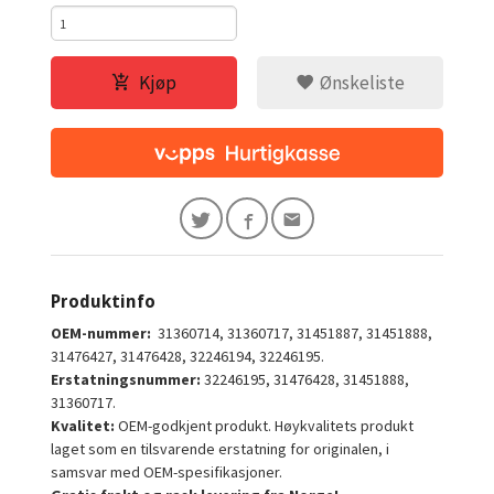
Kjøp
Ønskeliste
Produktinfo
OEM-nummer:
31360714, 31360717, 31451887, 31451888,
31476427, 31476428, 32246194, 32246195.
Erstatningsnummer:
32246195, 31476428, 31451888,
31360717.
Kvalitet:
OEM-godkjent produkt. Høykvalitets produkt
laget som en tilsvarende erstatning for originalen, i
samsvar med OEM-spesifikasjoner.