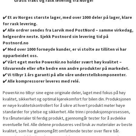
Gratis frakt og rask levering fra Norge!
✔️ Et av Norges største lager, med over 1000 deler på lager, klare
for rask levering.
✔️ Alle ordrer sendes fra Larvik med PostNord – samme virkedag,
helgeordre neste. Sjekk Postnord sin levering tid på
Postnord.no
✔️ Med over 1000 fornøyde kunder, er vi stolte av tilliten vi har
opparbeidet oss.
✔️ Vårt eget merke PowerAir.no holder svært høy kvalitet –
tilsvarende eller ofte bedre enn andre produkter på markedet.
✔️ Vi tilbyr 1 års garanti på alle våre understellskomponenter.
✔️ Alle kompressorer leveres med relé.
PowerAir.no tilbyr sine egne originale deler, laget med fokus på høy
kvalitet, sikkerhet og optimal kjørekomfort for bilen din. Produksjonen
er nøye kvalitetskontrollert for å sikre at hvert produkt møter høye
standarder for ytelse og sikkerhet. Alle trinn i produksjonsprosessen,
fra råmaterialer til ferdig produkt, gjennomgår tester for å avdekke
eventuelle feil. Alle delene produseres ved bruk av materialer av beste
kvalitet, som har gjennomgått omfattende tester over flere tiår.